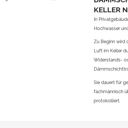
KELLER 
In Privatgebäud
Hochwasser und
Zu Beginn wird
Luft im Keller d
Widerstands- od
Dämmschichttro
Sie dauert für 
fachmännisch üb
protokolliert.