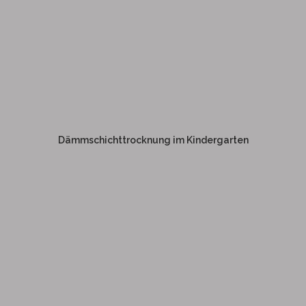
DÄMMSCHICHT-TROCKNUNG
IM KINDERGARTEN
Dämmschichttrocknung im Kindergarten
Weitere Informationen