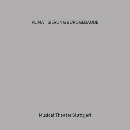
KLIMATISIERUNG
BÜROGEBÄUDE
KLIMATISIERUNG BÜROGEBÄUDE
Weitere Informationen
MUSICAL THEATER
STUTTGART
Musical Theater Stuttgart
Weitere Informationen