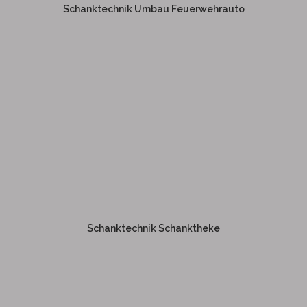
Schanktechnik Umbau Feuerwehrauto
Weitere Informationen
SCHANKTECHNIK
SCHANKTHEKE
Schanktechnik Schanktheke
Weitere Informationen