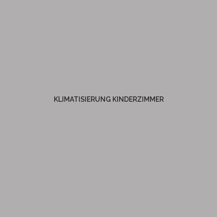
KLIMATISIERUNG
KINDERZIMMER
KLIMATISIERUNG KINDERZIMMER
Weitere Informationen