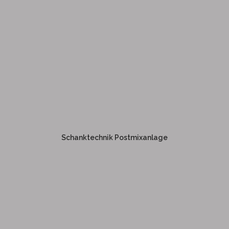
SCHANKTECHNIK
POSTMIXANLAGE
Schanktechnik Postmixanlage
Weitere Informationen