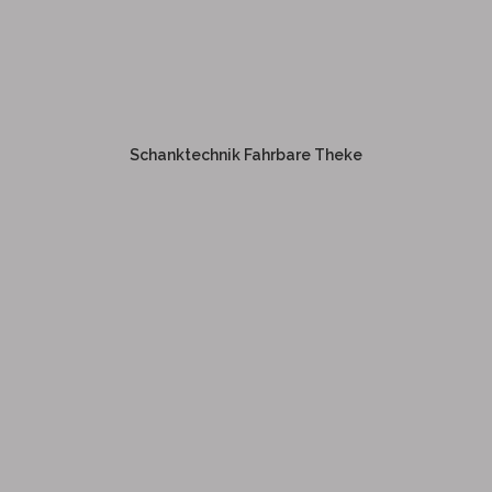
SCHANKTECHNIK FAHRBARE
THEKE
Schanktechnik Fahrbare Theke
Weitere Informationen
SCHANKTECHNIK UMBAU
FEUERWEHRAUTO