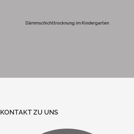
DÄMMSCHICHT-TROCKNUNG
IM KINDERGARTEN
Dämmschichttrocknung im Kindergarten
Weitere Informationen
KONTAKT ZU UNS